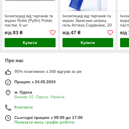
Інсектицид від тарганів та
Інсектицид від тарганів та
Інсе
мурах Rubit (Рубіт) Polski
мурах Захисник шприц-
мура
пастки, 6 шт
гель Аптека Садівника, 20
паст
г
(Агр
83
47
від
₴
від
₴
від
Купити
Купити
Про нас
95% позитивних з 268 відгуків за рік
Працює з 24.05.2024
м. Одеса
Базова 10, Одеса, Україна
Контакти
Сьогодні працює з 09:00 до 17:00
Показати весь графік роботи