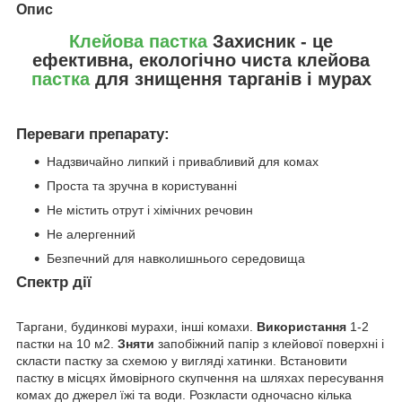
Опис
Клейова пастка
Захисник - це
ефективна, екологічно чиста клейова
пастка
для знищення тарганів і мурах
Переваги препарату:
Надзвичайно липкий і привабливий для комах
Проста та зручна в користуванні
Не містить отрут і хімічних речовин
Не алергенний
Безпечний для навколишнього середовища
Спектр дії
Таргани, будинкові мурахи, інші комахи.
Використання
1-2
пастки на 10 м2.
Зняти
запобіжний папір з клейової поверхні і
скласти пастку за схемою у вигляді хатинки. Встановити
пастку в місцях ймовірного скупчення на шляхах пересування
комах до джерел їжі та води. Розкласти одночасно кілька