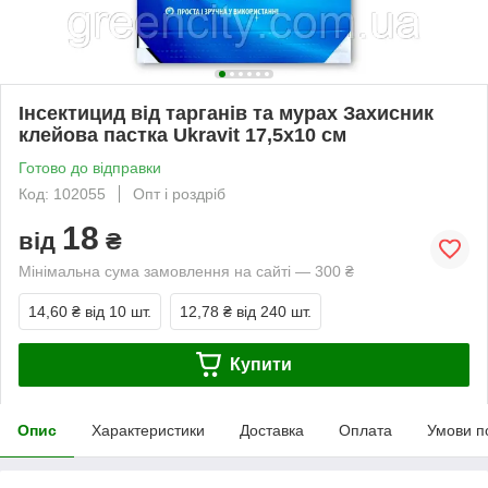
Інсектицид від тарганів та мурах Захисник
клейова пастка Ukravit 17,5х10 см
Готово до відправки
Код: 102055
Опт і роздріб
18
від
₴
Мінімальна сума замовлення на сайті — 300 ₴
14,60 ₴
від 10 шт.
12,78 ₴
від 240 шт.
Купити
Опис
Характеристики
Доставка
Оплата
Умови п