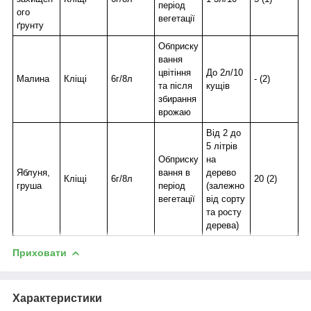
період
ого
вегетації
ґрунту
Обприску
вання
цвітіння
До 2л/10
Малина
Кліщі
6г/8л
- (2)
та після
кущів
збирання
врожаю
Від 2 до
5 літрів
Обприску
на
Яблуня,
вання в
дерево
Кліщі
6г/8л
20 (2)
груша
період
(залежно
вегетації
від сорту
та росту
дерева)
Приховати
Характеристики