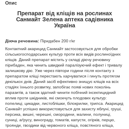
Опис
Препарат від кліщів на рослинах
Санмайт Зелена аптека садівника
Україна
Діюча речовина:
Піридабен 200 г/кг
Контактний акарицид Санмайт застосовується для обробки
сільськогосподарських культур проти всіх видів рослиноїдних
кліщів. Даний препарат містить у складі діючу речовину
пірибаден, яка чинить швидкий паралізуючий ефект і тривалу
залишкову дію. Уже через півтори години після контакту з
препаратом кліщі перестають харчуватися і гинуть протягом
декількох днів. Даний засіб ефективно знищує кліщів на всіх
стадіях їхнього розвитку, запобігає появі нових поколінь
паразитів, а також здатний чинити побічний інсектицидний
вплив проти шкідників, які смокчуть плодових культур:
попелиці, цикадки, листоблішки, білокрилки, трипса. Акарицид
Санмайт успішно використовується для захисту яблуні, груші,
персика, вишні, черешні, смородини, малини, полуниці,
суниці, аґрусу, винограду, томатів, капусти, огірків, перцю,
троянди, гвоздики від червоного кліща, повстяного кліща,