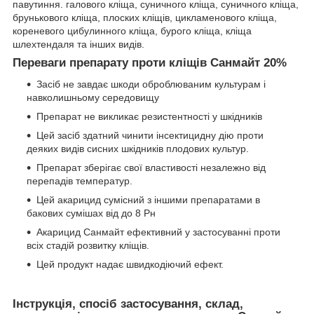
павутиння. галового кліща, суничного кліща, суничного кліща,
брунькового кліща, плоских кліщів, цикламенового кліща,
кореневого цибулинного кліща, бурого кліща, кліща
шлехтендаля та інших видів.
Переваги препарату проти кліщів Санмайт 20%
Засіб не завдає шкоди оброблюваним культурам і
навколишньому середовищу
Препарат не викликає резистентності у шкідників
Цей засіб здатний чинити інсектицидну дію проти
деяких видів сисних шкідників плодових культур.
Препарат зберігає свої властивості незалежно від
перепадів температур.
Цей акарицид сумісний з іншими препаратами в
бакових сумішах від до 8 Рн
Акарицид Санмайт ефективний у застосуванні проти
всіх стадій розвитку кліщів.
Цей продукт надає швидкодіючий ефект.
Інструкція, спосіб застосування, склад,