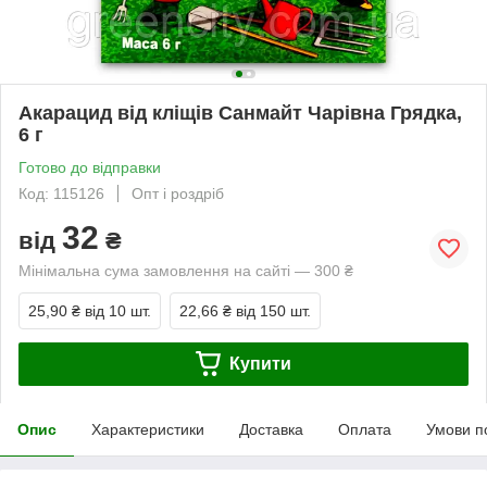
Акарацид від кліщів Санмайт Чарівна Грядка,
6 г
Готово до відправки
Код: 115126
Опт і роздріб
32
від
₴
Мінімальна сума замовлення на сайті — 300 ₴
25,90 ₴
від 10 шт.
22,66 ₴
від 150 шт.
Купити
Опис
Характеристики
Доставка
Оплата
Умови п