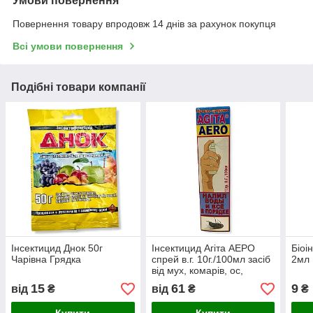
Умови повернення
Повернення товару впродовж 14 днів за рахунок покупця
Всі умови повернення
Подібні товари компанії
Інсектицид Днок 50г
Інсектицид Агіта АЕРО
Біоі
Чарівна Грядка
спрей в.г. 10г./100мл засіб
2мл 
від мух, комарів, ос,
клопов, тарганів, кліщів,
15
61
9
від
₴
від
₴
₴
блох та мурах