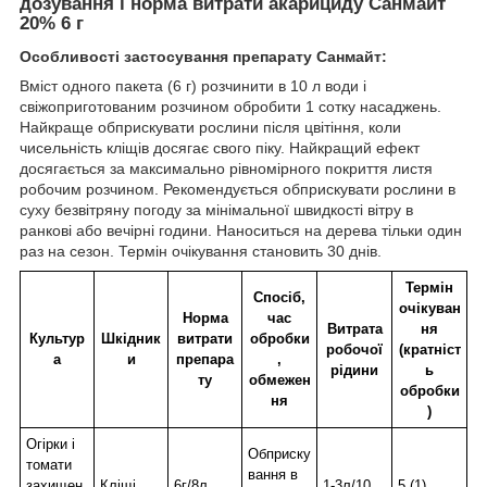
дозування і норма витрати акарициду Санмайт
20% 6 г
Особливості застосування препарату Санмайт:
Вміст одного пакета (6 г) розчинити в 10 л води і
свіжоприготованим розчином обробити 1 сотку насаджень.
Найкраще обприскувати рослини після цвітіння, коли
чисельність кліщів досягає свого піку. Найкращий ефект
досягається за максимально рівномірного покриття листя
робочим розчином. Рекомендується обприскувати рослини в
суху безвітряну погоду за мінімальної швидкості вітру в
ранкові або вечірні години. Наноситься на дерева тільки один
раз на сезон. Термін очікування становить 30 днів.
Термін
Спосіб,
очікуван
Норма
час
Витрата
ня
Культур
Шкідник
витрати
обробки
робочої
(кратніст
а
и
препара
,
рідини
ь
ту
обмежен
обробки
ня
)
Огірки і
Обприску
томати
вання в
захищен
Кліщі
6г/8л
1-3л/10
5 (1)