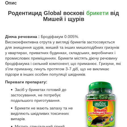
Опис
Родентицид Global воскові
брикети
від
Мишей і щурів
Діюча речовина :
Бродіфакум 0.005%.
Високоефективна отрута у вигляді брикетів застосовується
для знищення щурів, мишей та інших мишоподібних гризунів
у квартирах, приватних будинках, складських, виробничих і
промислових приміщеннях. Брикети містять діючу речовину
бродіфакума і сильний компонент, що приманює. Гризуни, які
з'їли приманку, гинуть протягом 3-7 діб, що не викликає
підозри в інших особин популяції шкідників.
Переваги препарату:
Засіб у брикетах готовий до
застосування, не потребує
подальшого приготування.
Брикети не мають запаху та не
виділяють шкідливих токсичних
випарів.
Містить спеціальний гіркий