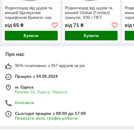
Родентицид від щурів та
Родентицид від щурів та
Роде
мишей Щелкунчик
мишей Global (Глобал)
миш
парафінові брикети сир
гранули, 330 г ПЕТ
пара
AgroProtection, 320 г ПЕТ
Agro
65
71
від
₴
від
₴
від
Купити
Купити
Про нас
95% позитивних з 267 відгуків за рік
Працює з 24.05.2024
м. Одеса
Базова 10, Одеса, Україна
Контакти
Сьогодні працює з 09:00 до 17:00
Показати весь графік роботи