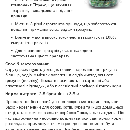
компонент Бітрекс, що захищає
тварин від випадкового поїдання
принади.
Містить 3 різні атрактанти-принади, що забезпечують
поїдання приманки всіма видами гризунів.
Брикети мають високу токсичність і гарантують 100%
смертність гризунів.
Для знищення гризунів достатньо одного
застосування цього препарату.
Спосіб застосування:
Отруту розміщують у місцях появи і переміщення гризунів:
біля нір, ходів, у місцях виявлення слідів життєдіяльності
гризунів (посліду). Брикети насипають на картонні або
пластикові підкладки, або в спеціальні полімерні контейнери.
Норма витрати:
2-5 брикетів на 3-5 м
Препарат не безпечний для теплокровних тварин і людини.
Засіб небезпечний для собак, котів, курей та іншої домашньої
птиці, а також може завдати серйозної шкоди для людини. Під
час застосування необхідно дотримуватися санітарних норм і
розкладати приманку в тих місцях, де вона не може бути
випадково з'їдена тваринами. Для більш безпечного