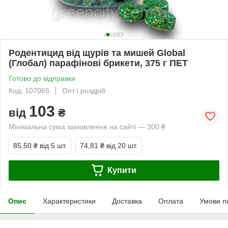
Родентицид від щурів та мишей Global
(Глобал) парафінові брикети, 375 г ПЕТ
Готово до відправки
Код: 107065
Опт і роздріб
103
від
₴
Мінімальна сума замовлення на сайті — 300 ₴
85,50 ₴
від 5 шт.
74,81 ₴
від 20 шт.
Купити
Опис
Характеристики
Доставка
Оплата
Умови п