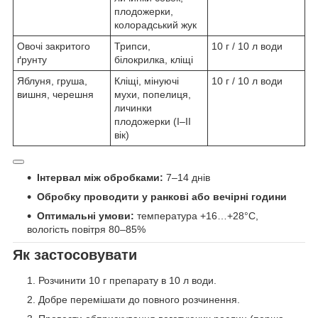
плодожерки,
колорадський жук
Овочі закритого
Трипси,
10 г / 10 л води
ґрунту
білокрилка, кліщі
Яблуня, груша,
Кліщі, мінуючі
10 г / 10 л води
вишня, черешня
мухи, попелиця,
личинки
плодожерки (I–II
вік)
Інтервал між обробками:
7–14 днів
Обробку проводити у ранкові або вечірні години
Оптимальні умови:
температура +16…+28°C,
вологість повітря 80–85%
Як застосовувати
Розчинити 10 г препарату в 10 л води.
Добре перемішати до повного розчинення.