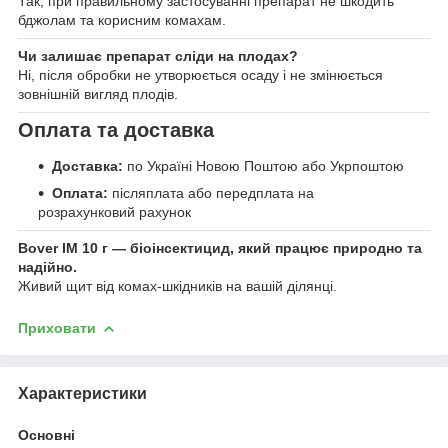
Так, при правильному застосуванні препарат не шкодить
бджолам та корисним комахам.
Чи залишає препарат сліди на плодах?
Ні, після обробки не утворюється осаду і не змінюється
зовнішній вигляд плодів.
Оплата та доставка
Доставка:
по Україні Новою Поштою або Укрпоштою
Оплата:
післяплата або передплата на
розрахунковий рахунок
Bover IM 10 г — біоінсектицид, який працює природно та
надійно.
Живий щит від комах-шкідників на вашій ділянці.
Приховати
Характеристики
Основні