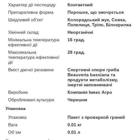
Характер дії пестициду
Контактний
Препаративна форма
Порошок, що змочується
Шкідливий об'єкт
Колорадський жук, Совка,
Попелиця, Тріпс, Білокрилка
Хімічний склад
Неорганічні
Мінімальна температура
16 град.
ефективної дії
Максимальна
28 град.
температура ефективної
дії
Вміст діючої речовини
Спортивні спори гриба
Beauveria bassiana та
продукти метаболізму,
інертні наповнювачі
Виробник
Компанія Імекс Агро
Оброблювані культури.
Черешня
Упаковка
Упаковка
Пакет з проваркой граней
Вага
0.01 кг
Об`єм
0.01 л