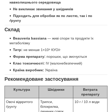
навколишнього середовища
Не викликає звикання у шкідників
Підходить для обробки як по листю, так і по
ґрунту
Склад
Beauveria bassiana
— живі спори та продукти їх
метаболізму
Титр:
не менше 1×10⁹ КУО/г
Форма препарату:
порошок, що змочується
Клас токсичності:
IV (малонебезпечний)
Країна виробник:
Україна
Рекомендоване застосування
Культура
Шкідники
Витрата
препарату
Овочі відкритого
Трипси,
10 г / 10 л води
ґрунту
білокрилка,
личинки совок,