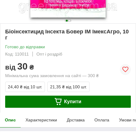
Біоінсектицид Інсекта Бовер ІМ ІмексАгро, 10
г
Готово до відправки
Код: 110011
Опт і роздріб
30
від
₴
Мінімальна сума замовлення на сайті — 300 ₴
24,40 ₴
від 10 шт.
21,35 ₴
від 100 шт.
Купити
Опис
Характеристики
Доставка
Оплата
Умови п