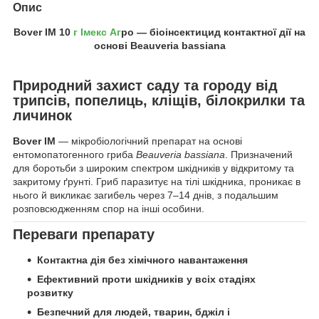
Опис
Bover IM 10
г Імекс Аг
ро — біоінсектицид контактної дії на
основі Beauveria bassiana
Природний захист саду та городу від
трипсів, попелиць, кліщів, білокрилки та
личинок
Bover IM
— мікробіологічний препарат на основі
ентомопатогенного гриба
Beauveria bassiana
. Призначений
для боротьби з широким спектром шкідників у відкритому та
закритому ґрунті. Гриб паразитує на тілі шкідника, проникає в
нього й викликає загибель через 7–14 днів, з подальшим
розповсюдженням спор на інші особини.
Переваги препарату
Контактна дія без хімічного навантаження
Ефективний проти шкідників у всіх стадіях
розвитку
Безпечний для людей, тварин, бджіл і