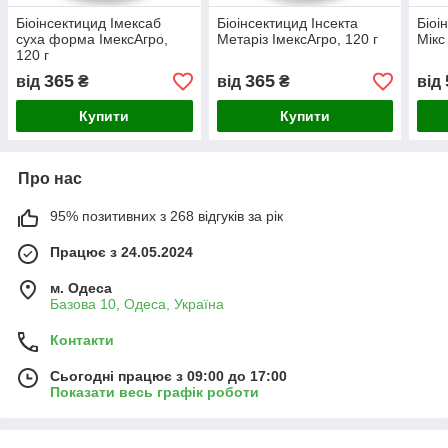
Біоінсектицид Імексаб
Біоінсектицид Інсекта
Біоі
суха форма ІмексАгро,
Метаріз ІмексАгро, 120 г
Мікс
120 г
365
365
від
₴
від
₴
від
Купити
Купити
Про нас
95% позитивних з 268 відгуків за рік
Працює з 24.05.2024
м. Одеса
Базова 10, Одеса, Україна
Контакти
Сьогодні працює з 09:00 до 17:00
Показати весь графік роботи