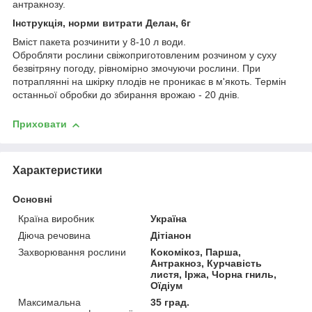
антракнозу.
Інструкція, норми витрати Делан, 6г
Вміст пакета розчинити у 8-10 л води.
Обробляти рослини свіжоприготовленим розчином у суху
безвітряну погоду, рівномірно змочуючи рослини. При
потраплянні на шкірку плодів не проникає в м'якоть. Термін
останньої обробки до збирання врожаю - 20 днів.
Приховати
Характеристики
Основні
Країна виробник
Україна
Діюча речовина
Дітіанон
Захворювання рослини
Кокомікоз, Парша,
Антракноз, Курчавість
листя, Іржа, Чорна гниль,
Оїдіум
Максимальна
35 град.