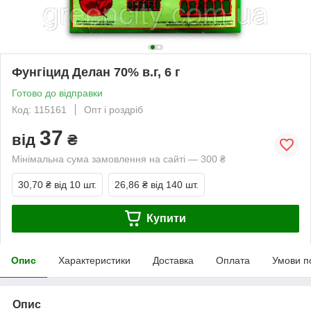
Фунгіцид Делан 70% в.г, 6 г
Готово до відправки
Код: 115161
Опт і роздріб
37
від
₴
Мінімальна сума замовлення на сайті — 300 ₴
30,70 ₴
від 10 шт.
26,86 ₴
від 140 шт.
Купити
Опис
Характеристики
Доставка
Оплата
Умови п
Опис