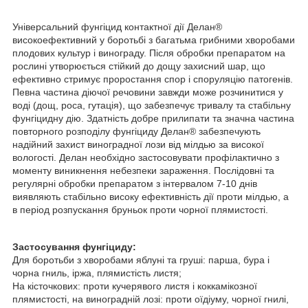
Універсальний фунгіцид контактної дії Делан®
високоефективний у боротьбі з багатьма грибними хворобами
плодових культур і винограду. Після обробки препаратом на
рослині утворюється стійкий до дощу захисний шар, що
ефективно стримує проростання спор і споруляцію патогенів.
Певна частина діючої речовини завжди може розчинитися у
воді (дощ, роса, гутація), що забезпечує тривалу та стабільну
фунгіцидну дію. Здатність добре прилипати та значна частина
повторного розподілу фунгіциду Делан® забезпечують
надійний захист виноградної лози від мілдью за високої
вологості. Делан необхідно застосовувати профілактично з
моменту виникнення небезпеки зараження. Послідовні та
регулярні обробки препаратом з інтервалом 7-10 днів
виявляють стабільно високу ефективність дії проти мілдью, а
в період розпускання бруньок проти чорної плямистості.
Застосування фунгіциду:
Для боротьби з хворобами яблуні та груші: парша, бура і
чорна гниль, іржа, плямистість листя;
На кісточкових: проти кучерявого листя і коккамікозної
плямистості, на виноградній лозі: проти оїдіуму, чорної гнилі,