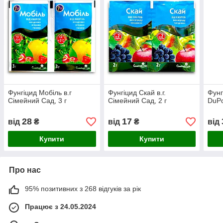
Фунгіцид Мобіль в.г
Фунгіцид Скай в.г.
Фунг
Сімейний Сад, 3 г
Сімейний Сад, 2 г
DuPo
28
17
від
₴
від
₴
від
Купити
Купити
Про нас
95% позитивних з 268 відгуків за рік
Працює з 24.05.2024