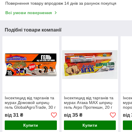
Повернення товару впродовж 14 днів за рахунок покупця
Всі умови повернення
Подібні товари компанії
Інсектицид від тарганів та
Інсектицид від тарганів та
Інсе
мурах Домовой шприц-
мурах Атака MAX шприц-
мура
гель GlobalAgroTrade, 30 г
гель Агро Протекшн, 20 г
поро
31
35
від
₴
від
₴
від
Купити
Купити