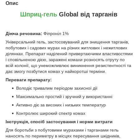
Опис
Шприц-гель
Global від тарганів
Діюча речовина:
Фіпроніл 1%
Універсальний гель, застосовуваний для знищення тарганів,
побутових і садових мурах на різних житлових і нежитлових
ділянках. Препарат наділений привертаючими властивостями
і сповільненою дією, заражені комахи розносять отруту по
всій колонії, що унеможливлює виникнення резистентності та
дає змогу позбутися комах у найкоротші терміни.
Переваги препарату:
Володіє тривалим періодом захисної дії
Максимально простий і зручний у використанні
Активно діє за високих і низьких температур
Контролює широкий спектр комах
Інструкція, спосіб застосування і норми витрати
Для боротьби з побутовими мурахами і тарганами гель
наносять по периметру в місцях пересування шкідників,