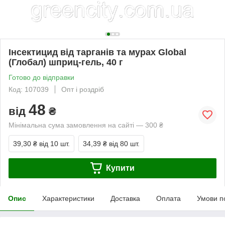
Інсектицид від тарганів та мурах Global
(Глобал) шприц-гель, 40 г
Готово до відправки
Код: 107039
Опт і роздріб
48
від
₴
Мінімальна сума замовлення на сайті — 300 ₴
39,30 ₴
від 10 шт.
34,39 ₴
від 80 шт.
Купити
Опис
Характеристики
Доставка
Оплата
Умови п