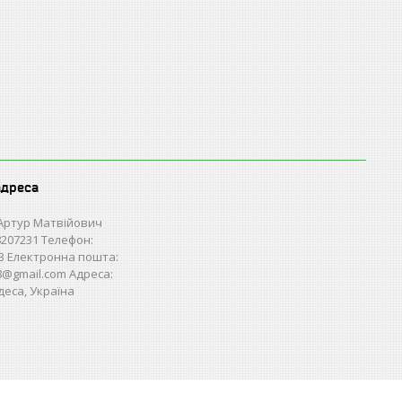
адреса
Артур Матвійович
207231 Телефон:
3 Електронна пошта:
28@gmail.com Адреса:
деса, Україна