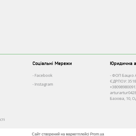
Соціальні Мережи
Юридична 
Facebook
ФОП Бацко 
ЄДРПОУ: 3518
Instagram
+38098980091
arturartur04
Базова, 10, О
сті
Сайт створений на маркетплейсі
Prom.ua