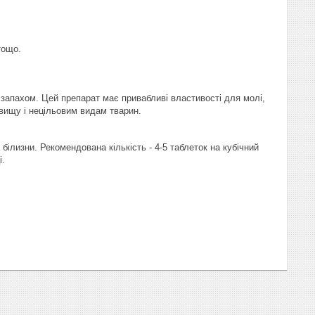
тощо.
м запахом. Цей препарат має привабливі властивості для молі,
вищу і нецільовим видам тварин.
 білизни. Рекомендована кількість - 4-5 таблеток на кубічний
і.