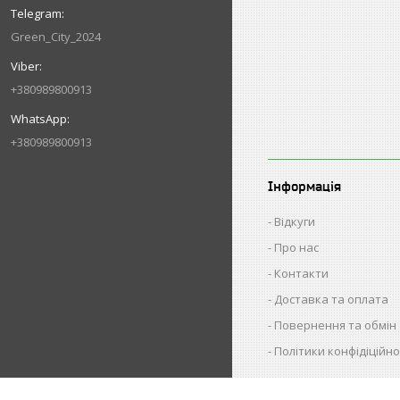
Green_City_2024
+380989800913
+380989800913
Інформація
Відкуги
Про нас
Контакти
Доставка та оплата
Повернення та обмін
Політики конфідіційно