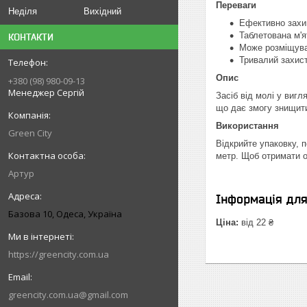
Переваги
Неділя
Вихідний
Ефективно захищ
Таблетована м'я
КОНТАКТИ
Може розміщуват
Тривалий захист
Опис
+380 (98) 980-09-13
Менеджер Сергій
Засіб від молі у виг
що дає змогу знищити
Використання
Green City
Відкрийте упаковку, п
метр. Щоб отримати оп
Артур
Інформація дл
Базова 10, Одеса, Україна
Ціна:
від 22 ₴
https://greencity.com.ua
greencity.com.ua@gmail.com