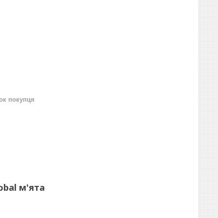
нок покупця
obal м'ята