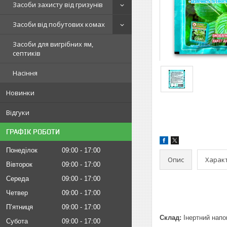
Засоби захисту від гризунів
Засоби від побутових комах
Засоби для вигрібних ям,
септиків
Насіння
Новинки
Відгуки
ГРАФІК РОБОТИ
Понеділок
09:00
17:00
Опис
Харак
Вівторок
09:00
17:00
Середа
09:00
17:00
Четвер
09:00
17:00
Пʼятниця
09:00
17:00
Склад:
Інертний напов
Субота
09:00
17:00