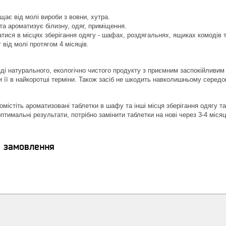
ає від молі вироби з вовни, хутра.
та ароматизує білизну, одяг, приміщення.
ися в місцях зберігання одягу - шафах, роздягальнях, ящиках комодів 
 від молі протягом 4 місяців.
ляді натурального, екологічно чистого продукту з приємним заспокійливи
 її в найкоротші терміни. Також засіб не шкодить навколишньому середо
омістіть ароматизовані таблетки в шафу та інші місця зберігання одягу та
тимальні результати, потрібно замінити таблетки на нові через 3-4 місяц
я замовлення