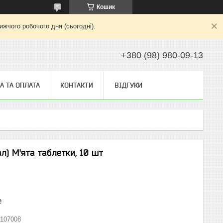
Кошик
жчого робочого дня (сьогодні).
+380 (98) 980-09-13
А ТА ОПЛАТА
КОНТАКТИ
ВІДГУКИ
ал) М'ята таблетки, 10 шт
₴
107008