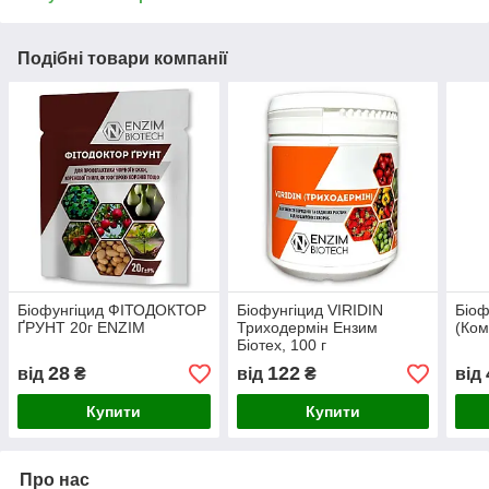
Подібні товари компанії
Біофунгіцид ФІТОДОКТОР
Біофунгіцид VIRIDIN
Біо
ҐРУНТ 20г ENZIM
Триходермін Ензим
(Ком
Біотех, 100 г
28
122
від
₴
від
₴
від
Купити
Купити
Про нас