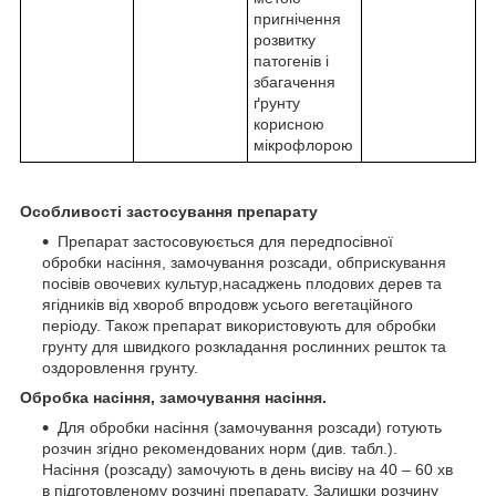
пригнічення
розвитку
патогенів і
збагачення
ґрунту
корисною
мікрофлорою
Особливості застосування препарату
Препарат застосовуюється для передпосівної
обробки насіння, замочування розсади, обприскування
посівів овочевих культур,насаджень плодових дерев та
ягідників від хвороб впродовж усього вегетаційного
періоду. Також препарат використовують для обробки
грунту для швидкого розкладання рослинних решток та
оздоровлення грунту.
Обробка насіння, замочування насіння.
Для обробки насіння (замочування розсади) готують
розчин згідно рекомендованих норм (див. табл.).
Насіння (розсаду) замочують в день висіву на 40 – 60 хв
в підготовленому розчині препарату. Залишки розчину