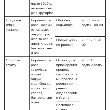
листя і бобів;
гельмінтоспо
ріоз, фузаріоз
Плодово-
Борошниста
Обробка
20 г / 3-5 л
ягідні
роса, кокомік
саджанців
води / 100 шт
культури
оз, мілдью,
оїдіум, сіра,
біла та чорна
Обприскуван
20 г / 2 л / 40
гнилі, хлороз,
ня рослин
м2
бактеріальни
й рак
Обробка
Борошниста
Осіння: для
20 г / 10 л
ґрунту
роса,
прискорення
води/ 2 сотки
кокомікоз,
процесу
мілдью,
гуміфікації та
оїдіум,
мінералізації
сіра, біла та
рослинних
чорна гнилі,
решток і
хлороз,
оздоровленн
бактеріальни
я ґрунту
й рак
Весняна: з
метою