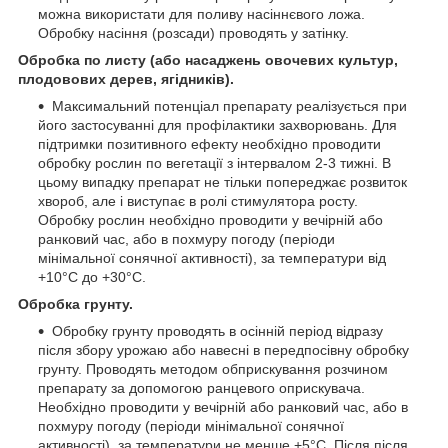
можна використати для поливу насіннєвого ложа.
Обробку насіння (розсади) проводять у затінку.
Обробка по листу (або насаджень овочевих культур,
плодовових дерев, ягідників).
Максимальний потенціал препарату реалізується при
його застосуванні для профілактики захворювань. Для
підтримки позитивного ефекту необхідно проводити
обробку рослин по вегетації з інтервалом 2-3 тижні. В
цьому випадку препарат не тільки попереджає розвиток
хвороб, але і виступає в ролі стимулятора росту.
Обробку рослин необхідно проводити у вечірній або
ранковий час, або в похмуру погоду (періоди
мінімальної сонячної активності), за температури від
+10°С до +30°С.
Обробка грунту.
Обробку грунту проводять в осінній період відразу
після збору урожаю або навесні в передпосівну обробку
грунту. Проводять методом обприскування розчином
препарату за допомогою ранцевого оприскувача.
Необхідно проводити у вечірній або ранковий час, або в
похмуру погоду (періоди мінімальної сонячної
активності), за температури не менше +5°С. Після після