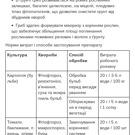
В ґрунті гриб розвивається на різних рослинних
залишках, багатих целюлозою, на міцелії, плодових
тілах фітопатогенів, що дозволяє очистити грунт від
збудників хвороб.
Гриб здатен формувати мікоризу з корінням рослин,
що забезпечує збільшення площі поглинання
рослинами поживних речовин і вологи з ґрунту.
Норми витрат і способи застосування препарату
Культура
Хвороби
Спосіб
Витрата
обробки
робочого
розчину
Картопля (бу
Фітофтороз,
Обробка
20 г / 3-5 л
льби)
ризоктоніоз,
бульб
води / 100 кг
в’янення,
перед висадж
суха та мокра
уванням
гниль бульб
Обприскуван
20 г / 5 л води
ня в період
/ 1 сотку
вегетації
Томати,
Фітофтороз,
Замочування
20 г / 5 л
баклажани, п
макроспоріоз,
кореневої
води / 100 шт
ерець, огірки,
бура
системи