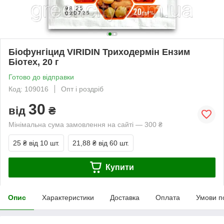
Біофунгіцид VIRIDIN Триходермін Ензим
Біотех, 20 г
Готово до відправки
Код: 109016
Опт і роздріб
30
від
₴
Мінімальна сума замовлення на сайті — 300 ₴
25 ₴
від 10 шт.
21,88 ₴
від 60 шт.
Купити
Опис
Характеристики
Доставка
Оплата
Умови п