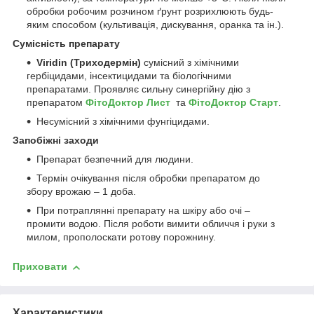
обробки робочим розчином ґрунт розрихлюють будь-
яким способом (культивація, дискування, оранка та ін.).
Сумісність препарату
Viridin (Триходермін)
сумісний з хімічними
гербіцидами, інсектицидами та біологічними
препаратами. Проявляє сильну синергійну дію з
препаратом
ФітоДоктор Лист
та
ФітоДоктор Старт
.
Несумісний з хімічними фунгіцидами.
Запобіжні заходи
Препарат безпечний для людини.
Термін очікування після обробки препаратом до
збору врожаю – 1 доба.
При потраплянні препарату на шкіру або очі –
промити водою. Після роботи вимити обличчя і руки з
милом, прополоскати ротову порожнину.
Приховати
Характеристики