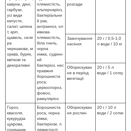
кавуни, дині,
плямистість,
розсади
гарбузи,
альтернаріоз,
усі види
бактеріальни
капусти,
й рак,
салат, шпина
антракноз, ол
т, кріп,
ивкова
щавель, селе
плямистість,
Замочування
20 г / 0,5-1,0
ра
біла гниль,
насіння
л води / 10 кг
черешкова, м
чорна
орква, буряк,
ніжка, судинн
квіткові та
ий
декоративні
бактеріоз, нес
Обприскуван
20 г / 5 л
правжня
ня в період
води / 1 сотку
борошниста
вегетації
роса,
церкоспороз,
фомоз,
рамуляріоз
Горох,
Борошниста
Обприскуван
20 г / 10 л
квасоля,
роса, чорна
ня рослин
води / 2 сотки
кукурудза
ніжка,
цукрова,
бактеріози, п
соняшник
лямистості