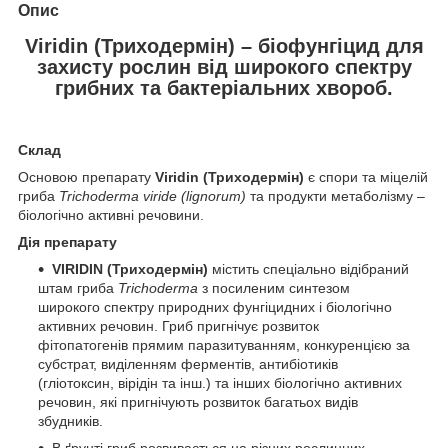
Опис
Viridin (Триходермін) – біофунгіцид для
захисту рослин від широкого спектру
грибних та бактеріальних хвороб.
Склад
Основою препарату
Viridin (Триходермін)
є спори та міцелій
гриба
Trichoderma viride (lignorum)
та продукти метаболізму –
біологічно активні речовини.
Дія препарату
VIRIDIN (Триходермін)
містить спеціально відібраний
штам гриба
Trichoderma
з посиленим синтезом
широкого спектру природних фунгіцидних і біологічно
активних речовин. Гриб пригнічує розвиток
фітопатогенів прямим паразитуванням, конкуренцією за
субстрат, виділенням ферментів, антибіотиків
(гліотоксин, вірідін та інш.) та інших біологічно активних
речовин, які пригнічують розвиток багатьох видів
збудників.