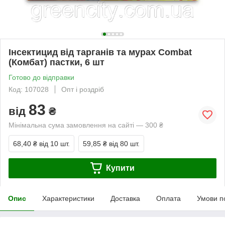
Інсектицид від тарганів та мурах Combat
(Комбат) пастки, 6 шт
Готово до відправки
Код: 107028
Опт і роздріб
83
від
₴
Мінімальна сума замовлення на сайті — 300 ₴
68,40 ₴
від 10 шт.
59,85 ₴
від 80 шт.
Купити
Опис
Характеристики
Доставка
Оплата
Умови п