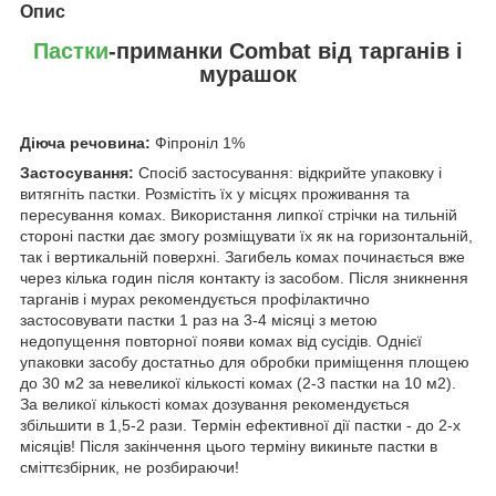
Опис
Пастки
-приманки Combat від тарганів і
мурашок
Діюча речовина:
Фіпроніл 1%
Застосування:
Спосіб застосування: відкрийте упаковку і
витягніть пастки. Розмістіть їх у місцях проживання та
пересування комах. Використання липкої стрічки на тильній
стороні пастки дає змогу розміщувати їх як на горизонтальній,
так і вертикальній поверхні. Загибель комах починається вже
через кілька годин після контакту із засобом. Після зникнення
тарганів і мурах рекомендується профілактично
застосовувати пастки 1 раз на 3-4 місяці з метою
недопущення повторної появи комах від сусідів. Однієї
упаковки засобу достатньо для обробки приміщення площею
до 30 м2 за невеликої кількості комах (2-3 пастки на 10 м2).
За великої кількості комах дозування рекомендується
збільшити в 1,5-2 рази. Термін ефективної дії пастки - до 2-х
місяців! Після закінчення цього терміну викиньте пастки в
сміттєзбірник, не розбираючи!