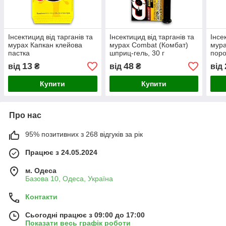
Інсектицид від тарганів та
Інсектицид від тарганів та
Інсе
мурах Капкан клейова
мурах Combat (Комбат)
мура
пастка
шприц-гель, 30 г
поро
13
48
від
₴
від
₴
від
Купити
Купити
Про нас
95% позитивних з 268 відгуків за рік
Працює з 24.05.2024
м. Одеса
Базова 10, Одеса, Україна
Контакти
Сьогодні працює з 09:00 до 17:00
Показати весь графік роботи