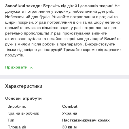
Запобіжні заходи:
Бережіть від дітей і домашніх тварин! Не
допускати потрапляння у водойму, небезпечний для риб.
Небезпечний для бджіл. Уникайте потрапляння в рот, очі та
шкірні покриви. У разі потрапляння в очі та на шкіру негайно
промийте великою кількістю води, у разі потрапляння в рот
ретельно прополощіть! У разі проковтування випийте
активоване вугілля та негайно зверніться до лікаря! Вимийте
руки з милом після роботи з препаратом. Використовуйте
тільки відповідно до інструкції! Тримайте окремо від харчових
продуктів.
Приховати
Характеристики
Основні атрибути
Виробник
Combat
Країна виробник
Україна
Тип
Пастка/знижувач комах
Площа дії
30 кв.м