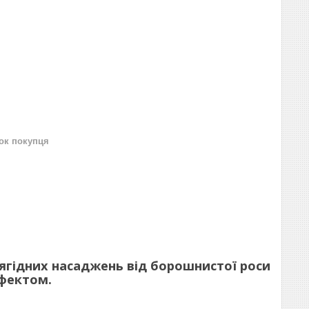
нок покупця
ягідних насаджень від борошнистої роси
фектом.