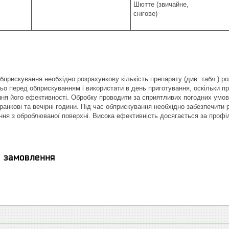
Шютте (звичайне,
снігове)
прискування необхідно розрахункову кількість препарату (див. табл.) ро
ьо перед обприскуванням і використати в день приготування, оскільки п
ня його ефективності. Обробку проводити за сприятливих погодних умов (
 ранкові та вечірні години. Під час обприскування необхідно забезпечити
ання з оброблюваної поверхні. Висока ефективність досягається за проф
я замовлення