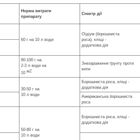
Норма витрати
Спектр дії
препарату
Оїдіум (борошниста
60 г на 10 л води
роса), кліщі -
додаткова дія
80-100 г на
Знезараження ґрунту проти
2-3 л води на
кили
м2
10
Борошниста роса, кліщі -
додаткова дія
30-50 г на
10 л води
Американська борошниста
роса
Борошниста роса, кліщі -
додаткова дія
50-80 г на
10 л води