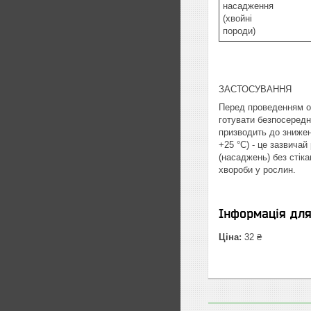
насадження
(хвойні
породи)
ЗАСТОСУВАННЯ
Перед проведенням об
готувати безпосередн
призводить до знижен
+25 °С) - це зазвичай
(насаджень) без стік
хвороби у рослин.
Інформація дл
Ціна:
32 ₴