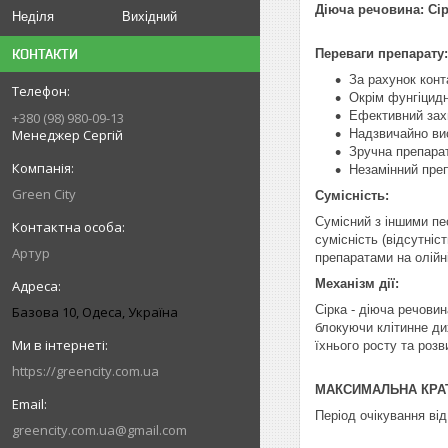
Діюча речовина: Сірк
Неділя
Вихідний
КОНТАКТИ
Переваги препарату:
За рахунок конт
Окрім фунгіцидн
Ефективний захи
+380 (98) 980-09-13
Менеджер Сергій
Надзвичайно вис
Зручна препарат
Незамінний преп
Green City
Сумісність:
Сумісний з іншими пе
сумісність (відсутніс
Артур
препаратами на олійн
Механізм дії:
Сірка - діюча речовин
Базова 10, Одеса, Україна
блокуючи клітинне дих
їхнього росту та роз
https://greencity.com.ua
МАКСИМАЛЬНА КРАТ
Період очікування від
greencity.com.ua@gmail.com