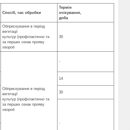
Термін
Спосіб, час обробки
очікування,
доба
Обприскування в період
вегетації
культур (профілактично та
30
за перших ознак прояву
хвороб
-
14
Обприскування в період
30
вегетації
культур (профілактично та
за перших ознак прояву
хвороб
-