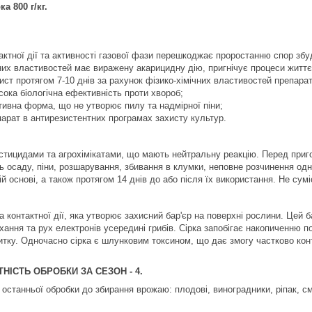
а 800 г/кг.
актної дії та активності газової фази перешкоджає проростанню спор збу
их властивостей має виражену акарицидну дію, пригнічує процеси життє
ст протягом 7-10 днів за рахунок фізико-хімічних властивостей препарат
ока біологічна ефективність проти хвороб;
ивна форма, що не утворює пилу та надмірної піни;
арат в антирезистентних програмах захисту культур.
стицидами та агрохімікатами, що мають нейтральну реакцію. Перед приг
ть осаду, піни, розшарування, збивання в клумки, неповне розчинення одн
ій основі, а також протягом 14 днів до або після їх використання. Не су
а контактної дії, яка утворює захисний бар'єр на поверхні рослини. Цей 
ання та рух електронів усередині грибів. Сірка запобігає накопиченню по
витку. Одночасно сірка є шлунковим токсином, що дає змогу частково кон
НІСТЬ ОБРОБКИ ЗА СЕЗОН - 4.
 останньої обробки до збирання врожаю: плодові, виноградники, ріпак, смо