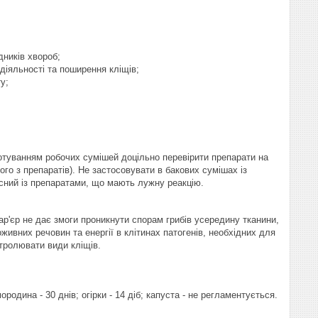
дників хвороб;
діяльності та поширення кліщів;
у;
отуванням робочих сумішей доцільно перевірити препарати на
ого з препаратів). Не застосовувати в бакових сумішах із
місний із препаратами, що мають лужну реакцію.
бар'єр не дає змоги проникнути спорам грибів усередину тканини,
живних речовин та енергії в клітинах патогенів, необхідних для
тролювати види кліщів.
родина - 30 днів; огірки - 14 діб; капуста - не регламентується.