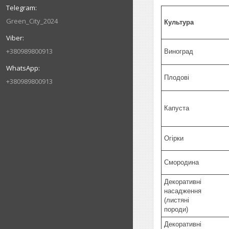
Green_City_2024
Культура
+380989800913
Виноград
Плодові
+380989800913
Капуста
Огірки
Смородина
Декоративні
насадження
(листяні
породи)
Декоративні