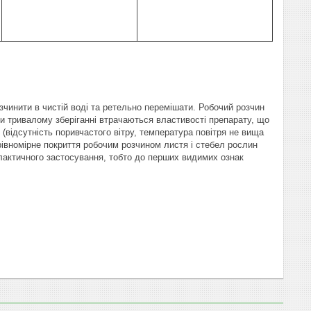
зчинити в чистій воді та ретельно перемішати. Робочий розчин
ри тривалому зберіганні втрачаються властивості препарату, що
відсутність поривчастого вітру, температура повітря не вища
 рівномірне покриття робочим розчином листя і стебел рослин
ілактичного застосування, тобто до перших видимих ознак